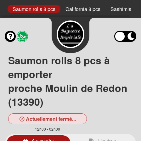
cs
Saumon rolls 8 pcs
California 8 pcs
Sashimis
Saumon rolls 8 pcs à
emporter
proche Moulin de Redon
(13390)
Actuellement fermé...
12h00 - 02h00
À emporter
Livraison