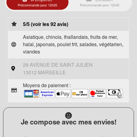
Précommande pour 12h20
Précommande pour 12h45
5/5 (voir les 92 avis)
Asiatique, chinois, thaïlandais, fruits de mer,
halal, japonais, poulet frit, salades, végétarien,
viandes
29 AVENUE DE SAINT JULIEN
13012 MARSEILLE
Moyens de paiement :
Je compose avec mes envies!