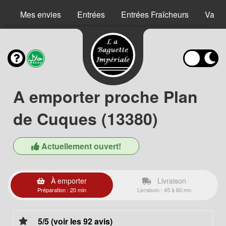
Mes envies
Entrées
Entrées Fraîcheurs
Vape
A emporter proche Plan
de Cuques (13380)
Actuellement ouvert!
À emporter
Livraison
Préparation : 20 min
Livraison : 45 à 60 mn
5/5 (voir les 92 avis)