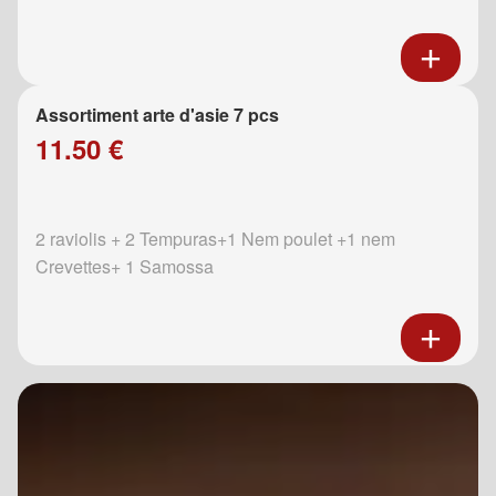
Assortiment arte d'asie 7 pcs
11.50 €
2 raviolis + 2 Tempuras+1 Nem poulet +1 nem
Crevettes+ 1 Samossa