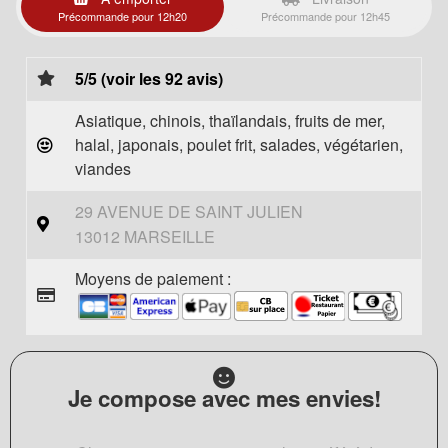
Précommande pour 12h20
Précommande pour 12h45
5/5 (voir les 92 avis)
Asiatique, chinois, thaïlandais, fruits de mer,
halal, japonais, poulet frit, salades, végétarien,
viandes
29 AVENUE DE SAINT JULIEN
13012 MARSEILLE
Moyens de paiement :
Je compose avec mes envies!