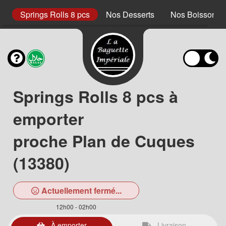
s
Springs Rolls 8 pcs
Nos Desserts
Nos Boissons S
Springs Rolls 8 pcs à
emporter
proche Plan de Cuques
(13380)
Actuellement fermé...
12h00 - 02h00
À emporter
Livraison