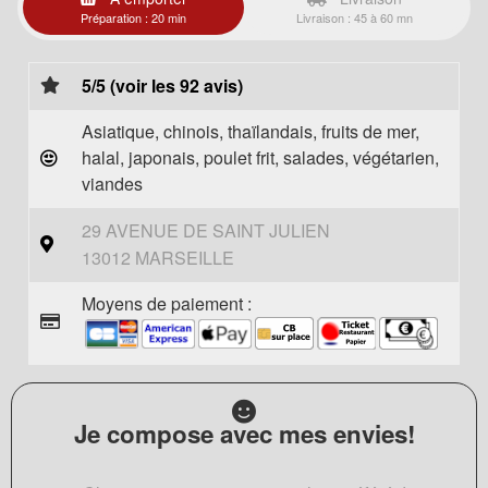
Préparation : 20 min
Livraison : 45 à 60 mn
5/5 (voir les 92 avis)
Asiatique, chinois, thaïlandais, fruits de mer,
halal, japonais, poulet frit, salades, végétarien,
viandes
29 AVENUE DE SAINT JULIEN
13012 MARSEILLE
Moyens de paiement :
Je compose avec mes envies!