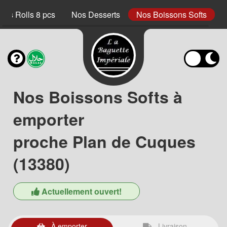
ings Rolls 8 pcs
Nos Desserts
Nos Boissons Softs
Nos Boissons Softs à
emporter
proche Plan de Cuques
(13380)
Actuellement ouvert!
À emporter
Livraison