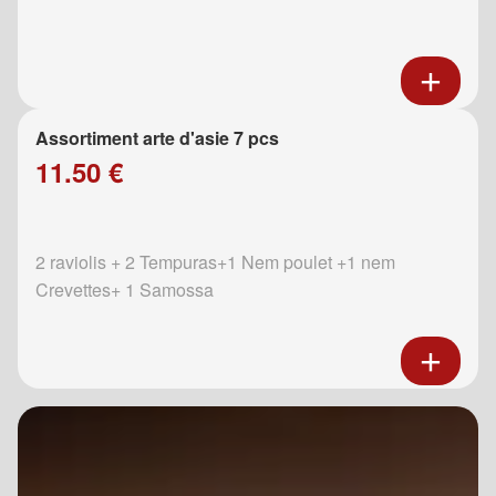
Assortiment arte d'asie 7 pcs
11.50 €
2 raviolis + 2 Tempuras+1 Nem poulet +1 nem
Crevettes+ 1 Samossa