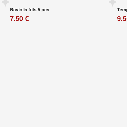
Raviolis frits 5 pcs
Temp
7.50 €
9.5