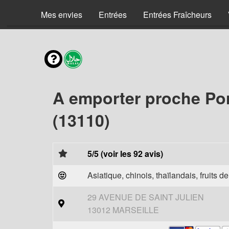
Mes envies
Entrées
Entrées Fraîcheurs
A emporter proche Po
(13110)
5/5 (voir les 92 avis)
Asiatique, chinois, thaïlandais, fruits d
29 AVENUE DE SAINT JULIEN
13012 MARSEILLE