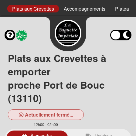
uf
Plats aux Crevettes
Accompagnements
Plateaux
Plats aux Crevettes à
emporter
proche Port de Bouc
(13110)
Actuellement fermé...
12h00 - 02h00
À emporter
Livraison