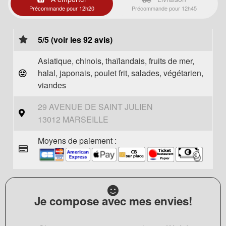
Précommande pour 12h20
Précommande pour 12h45
5/5 (voir les 92 avis)
Asiatique, chinois, thaïlandais, fruits de mer,
halal, japonais, poulet frit, salades, végétarien,
viandes
29 AVENUE DE SAINT JULIEN
13012 MARSEILLE
Moyens de paiement :
Je compose avec mes envies!