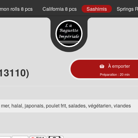
mon rolls 8 pcs
California 8 pcs
Sashimis
Springs R
À emporter
13110)
Préparation : 20 min
e mer, halal, japonais, poulet frit, salades, végétarien, viandes