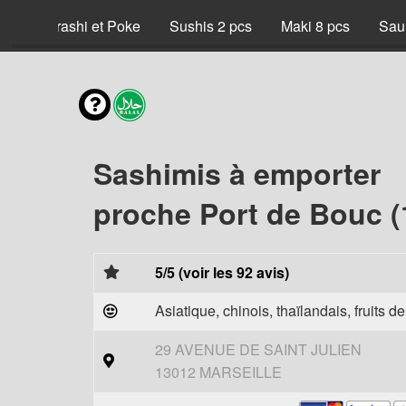
x
Chirashi et Poke
Sushis 2 pcs
Maki 8 pcs
Sau
Sashimis à emporter
proche Port de Bouc (
5/5 (voir les 92 avis)
Asiatique, chinois, thaïlandais, fruits d
29 AVENUE DE SAINT JULIEN
13012 MARSEILLE