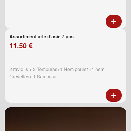
Assortiment arte d'asie 7 pcs
11.50 €
2 raviolis + 2 Tempuras+1 Nem poulet +1 nem
Crevettes+ 1 Samossa