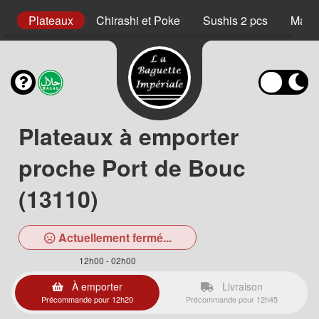
s
Plateaux
Chirashi et Poke
Sushis 2 pcs
Maki 
Plateaux à emporter
proche Port de Bouc
(13110)
Actuellement fermé...
12h00 - 02h00
À emporter
Livraison
Précommande pour 12h20
Précommande pour 12h45