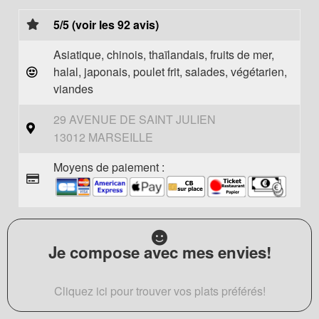
5/5 (voir les 92 avis)
Asiatique, chinois, thaïlandais, fruits de mer,
halal, japonais, poulet frit, salades, végétarien,
viandes
29 AVENUE DE SAINT JULIEN
13012 MARSEILLE
Moyens de paiement :
Je compose avec mes envies!
Cliquez ici pour trouver vos plats préférés!