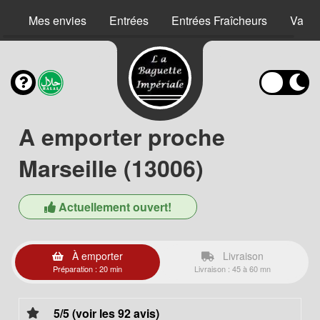
Mes envies
Entrées
Entrées Fraîcheurs
Vape
A emporter proche
Marseille (13006)
Actuellement ouvert!
À emporter
Livraison
Préparation : 20 min
Livraison : 45 à 60 mn
5/5 (voir les 92 avis)