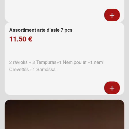
Assortiment arte d'asie 7 pcs
11.50 €
2 raviolis + 2 Tempuras+1 Nem poulet +1 nem
Crevettes+ 1 Samossa