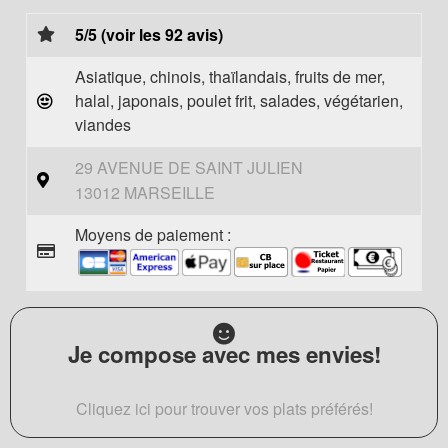
5/5 (voir les 92 avis)
Asiatique, chinois, thaïlandais, fruits de mer,
halal, japonais, poulet frit, salades, végétarien,
viandes
29 AVENUE DE SAINT JULIEN
13012 MARSEILLE
Moyens de paiement :
Je compose avec mes envies!
Cliquez ici pour trouver vos plats préférés!