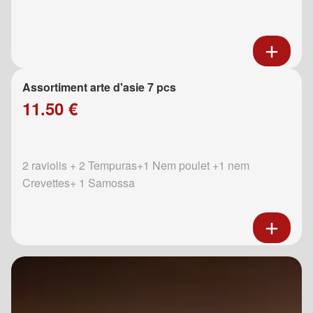
Assortiment arte d'asie 7 pcs
11.50 €
2 raviolis + 2 Tempuras+1 Nem poulet +1 nem
Crevettes+ 1 Samossa