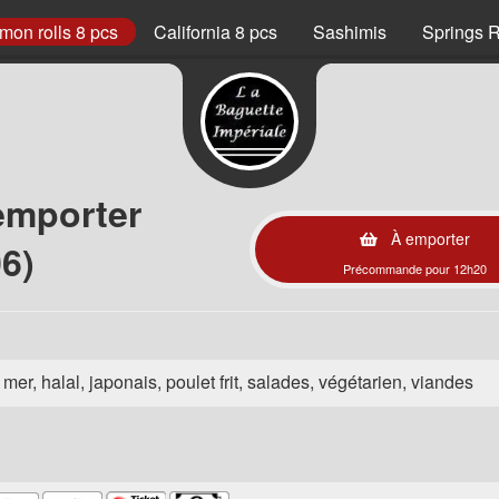
mon rolls 8 pcs
California 8 pcs
Sashimis
Springs R
emporter
À emporter
6)
Précommande pour 12h20
e mer, halal, japonais, poulet frit, salades, végétarien, viandes