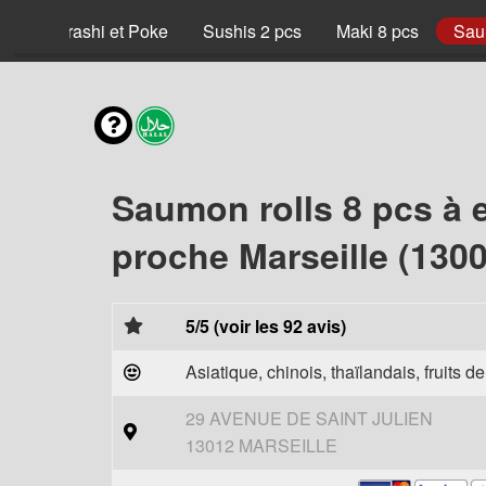
x
Chirashi et Poke
Sushis 2 pcs
Maki 8 pcs
Sau
Saumon rolls 8 pcs à 
proche Marseille (1300
5/5 (voir les 92 avis)
Asiatique, chinois, thaïlandais, fruits d
29 AVENUE DE SAINT JULIEN
13012 MARSEILLE