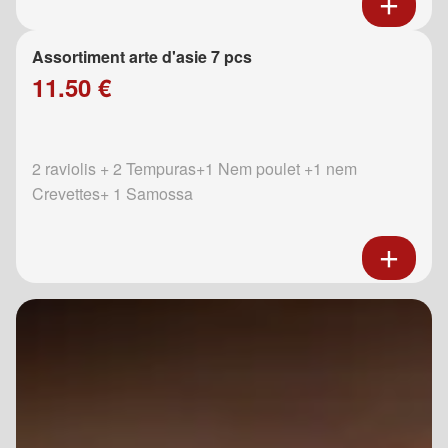
Assortiment arte d'asie 7 pcs
11.50 €
2 raviolis + 2 Tempuras+1 Nem poulet +1 nem
Crevettes+ 1 Samossa