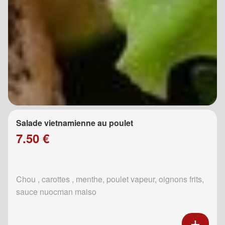
Salade vietnamienne au poulet
7.50 €
Chou , carottes , menthe, poulet vapeur, oignons frits,
sauce nuocman maiso