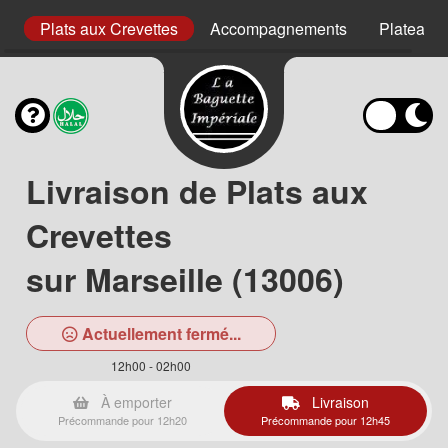
uf
Plats aux Crevettes
Accompagnements
Plateaux
Livraison de Plats aux
Crevettes
sur Marseille (13006)
Actuellement fermé...
12h00 - 02h00
À emporter
Livraison
Précommande pour 12h20
Précommande pour 12h45