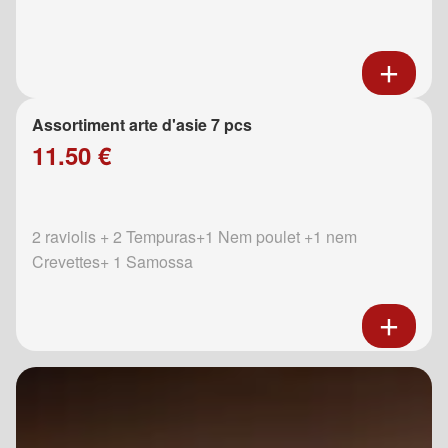
Assortiment arte d'asie 7 pcs
11.50 €
2 raviolis + 2 Tempuras+1 Nem poulet +1 nem
Crevettes+ 1 Samossa