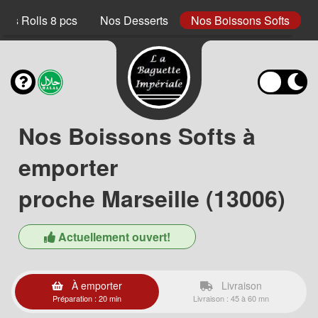
ings Rolls 8 pcs
Nos Desserts
Nos Boissons Softs
Nos Boissons Softs à
emporter
proche Marseille (13006)
Actuellement ouvert!
À emporter
Livraison
Préparation : 20 min
Livraison : 45 à 60 mn