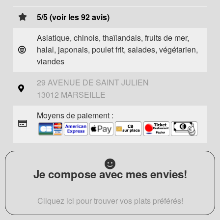
5/5 (voir les 92 avis)
Asiatique, chinois, thaïlandais, fruits de mer,
halal, japonais, poulet frit, salades, végétarien,
viandes
29 AVENUE DE SAINT JULIEN
13012 MARSEILLE
Moyens de paiement :
Je compose avec mes envies!
Cliquez ici pour trouver vos plats préférés!