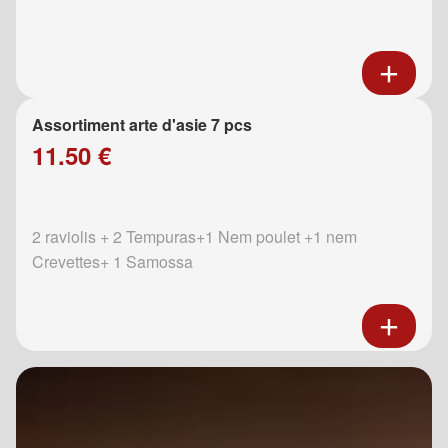
Assortiment arte d'asie 7 pcs
11.50 €
2 raviolis + 2 Tempuras+1 Nem poulet +1 nem
Crevettes+ 1 Samossa