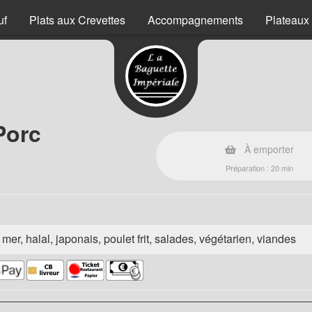
uf
Plats aux Crevettes
Accompagnements
Plateaux
Porc
À emporter
Préparation : 20 min
e mer, halal, japonais, poulet frit, salades, végétarien, viandes