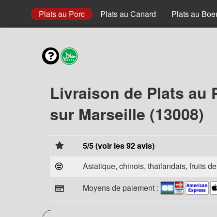
 Poulet
Plats au Porc
Plats au Canard
Plats au Boe
Livraison de Plats au 
sur Marseille (13008)
5/5 (voir les 92 avis)
Asiatique, chinois, thaïlandais, fruits d
Moyens de paiement :