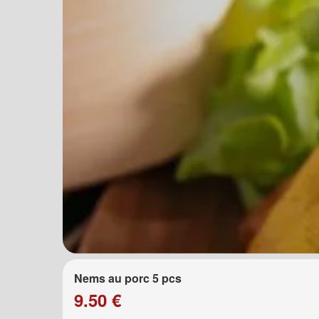
Nems au porc 5 pcs
9.50 €