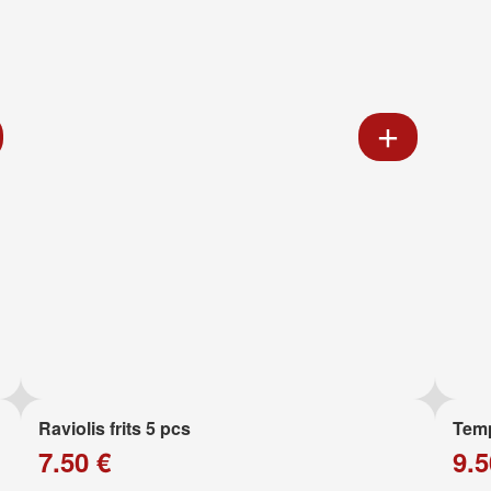
Raviolis frits 5 pcs
Temp
7.50 €
9.5