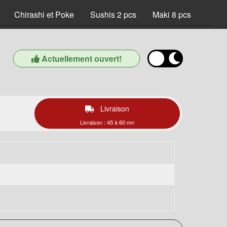
Chirashi et Poke
Sushis 2 pcs
Maki 8 pcs
Saumo
Actuellement ouvert!
Livraison
Livraison : 45 à 60 mn