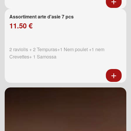
Assortiment arte d'asie 7 pcs
11.50 €
2 raviolis + 2 Tempuras+1 Nem poulet +1 nem
Crevettes+ 1 Samossa