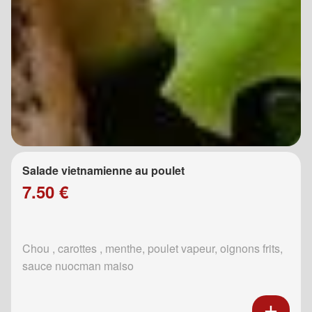
Salade vietnamienne au poulet
7.50 €
Chou , carottes , menthe, poulet vapeur, oignons frits,
sauce nuocman maiso