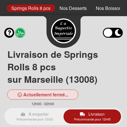
s
Springs Rolls 8 pcs
Nos Desserts
Nos Boissons S
Livraison de Springs
Rolls 8 pcs
sur Marseille (13008)
Actuellement fermé...
12h00 - 02h00
À emporter
Livraison
Précommande pour 12h20
Précommande pour 12h45