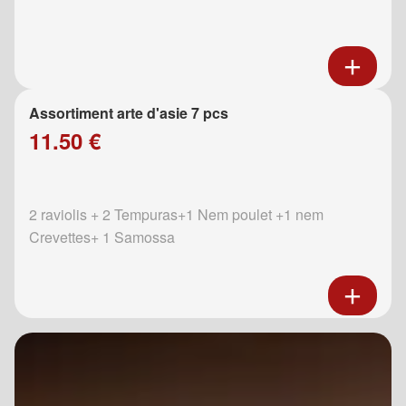
Assortiment arte d'asie 7 pcs
11.50 €
2 raviolis + 2 Tempuras+1 Nem poulet +1 nem
Crevettes+ 1 Samossa