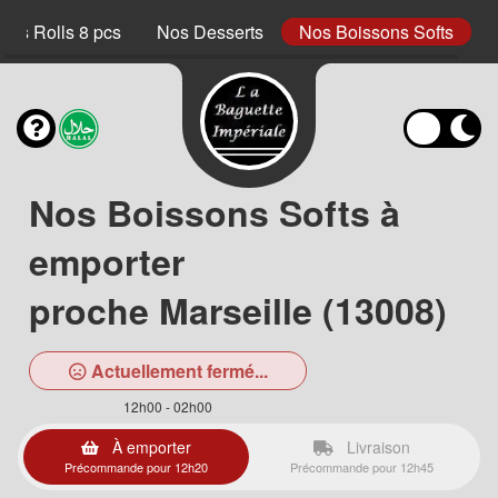
ings Rolls 8 pcs
Nos Desserts
Nos Boissons Softs
Nos Boissons Softs à
emporter
proche Marseille (13008)
Actuellement fermé...
12h00 - 02h00
À emporter
Livraison
Précommande pour 12h20
Précommande pour 12h45