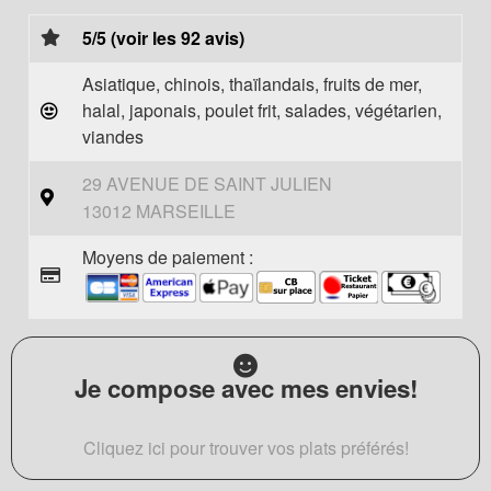
5/5 (voir les 92 avis)
Asiatique, chinois, thaïlandais, fruits de mer,
halal, japonais, poulet frit, salades, végétarien,
viandes
29 AVENUE DE SAINT JULIEN
13012 MARSEILLE
Moyens de paiement :
Je compose avec mes envies!
Cliquez ici pour trouver vos plats préférés!