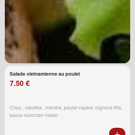
Salade vietnamienne au poulet
7.50 €
Chou , carottes , menthe, poulet vapeur, oignons frits,
sauce nuocman maiso