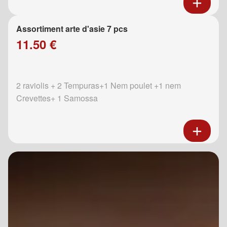
Assortiment arte d'asie 7 pcs
11.50 €
2 raviolis + 2 Tempuras+1 Nem poulet +1 nem
Crevettes+ 1 Samossa