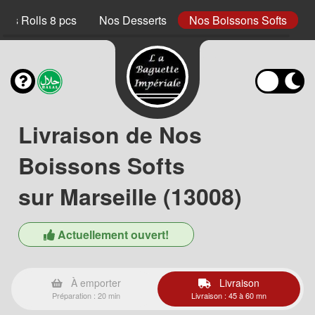
ings Rolls 8 pcs
Nos Desserts
Nos Boissons Softs
Livraison de Nos
Boissons Softs
sur Marseille (13008)
Actuellement ouvert!
À emporter
Livraison
Préparation : 20 min
Livraison : 45 à 60 mn