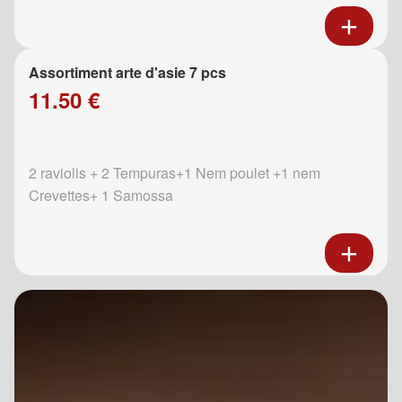
Assortiment arte d'asie 7 pcs
11.50 €
2 raviolis + 2 Tempuras+1 Nem poulet +1 nem
Crevettes+ 1 Samossa