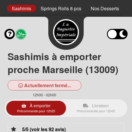
cs
Sashimis
Springs Rolls 8 pcs
Nos Desserts
N
Sashimis à emporter
proche Marseille (13009)
Actuellement fermé...
12h00 - 02h00
À emporter
Livraison
Précommande pour 12h20
Précommande pour 12h45
5/5 (voir les 92 avis)