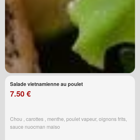
Salade vietnamienne au poulet
7.50 €
Chou , carottes , menthe, poulet vapeur, oignons frits,
sauce nuocman maiso