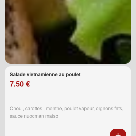
Salade vietnamienne au poulet
7.50 €
Chou , carottes , menthe, poulet vapeur, oignons frits,
sauce nuocman maiso