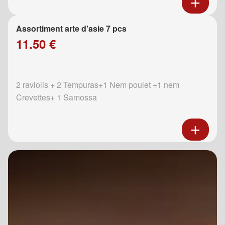
Assortiment arte d'asie 7 pcs
11.50 €
2 raviolis + 2 Tempuras+1 Nem poulet +1 nem
Crevettes+ 1 Samossa