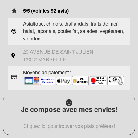
5/5 (voir les 92 avis)
Asiatique, chinois, thaïlandais, fruits de mer,
halal, japonais, poulet frit, salades, végétarien,
viandes
29 AVENUE DE SAINT JULIEN
13012 MARSEILLE
Moyens de paiement :
Je compose avec mes envies!
Cliquez ici pour trouver vos plats préférés!