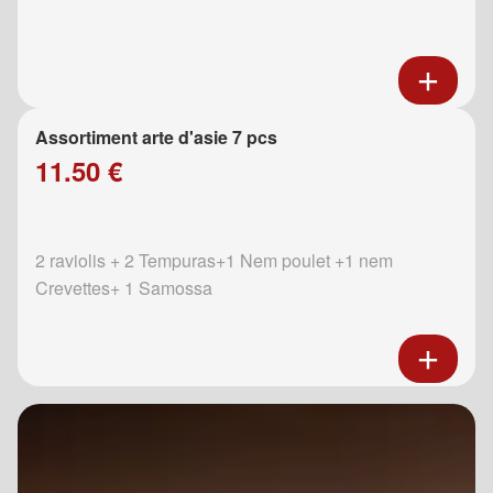
Assortiment arte d'asie 7 pcs
11.50 €
2 raviolis + 2 Tempuras+1 Nem poulet +1 nem
Crevettes+ 1 Samossa