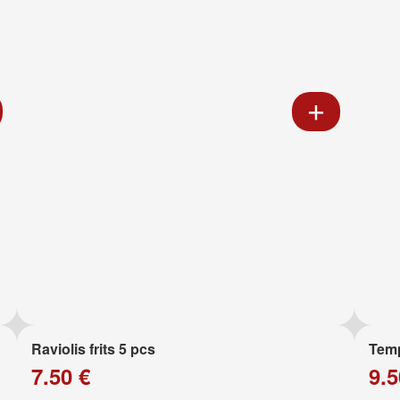
Raviolis frits 5 pcs
Temp
7.50 €
9.5