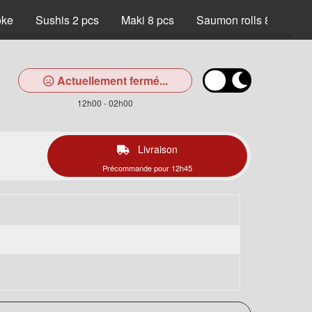
oke
Sushis 2 pcs
Maki 8 pcs
Saumon rolls 8 pcs
Actuellement fermé...
12h00 - 02h00
Livraison
Précommande pour 12h45