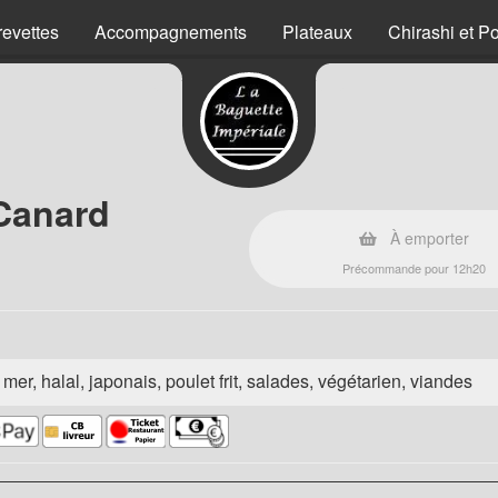
revettes
Accompagnements
Plateaux
Chirashi et P
 Canard
À emporter
Précommande pour 12h20
e mer, halal, japonais, poulet frit, salades, végétarien, viandes