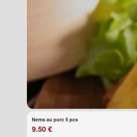
Nems au porc 5 pcs
9.50 €