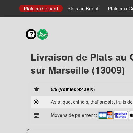
au Porc
Plats au Canard
Plats au Boeuf
Plats aux C
Livraison de Plats au
sur Marseille (13009)
5/5 (voir les 92 avis)
Asiatique, chinois, thaïlandais, fruits d
Moyens de paiement :