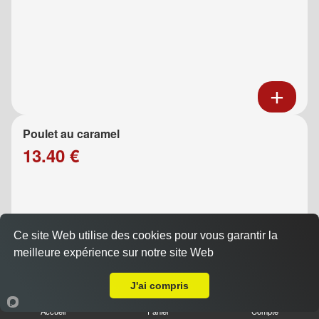
Poulet au caramel
13.40 €
Ce site Web utilise des cookies pour vous garantir la
meilleure expérience sur notre site Web
Livraison sur Marseille 13009
J'ai compris
Poulet aux légumes
Accueil
Panier
Compte