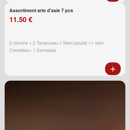
Assortiment arte d'asie 7 pcs
11.50 €
2 raviolis + 2 Tempuras+1 Nem poulet +1 nem
Crevettes+ 1 Samossa