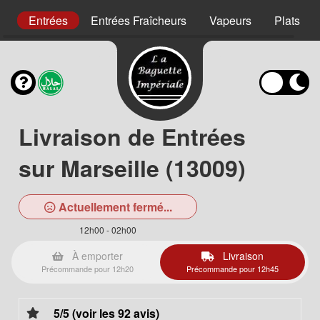
s
Entrées
Entrées Fraîcheurs
Vapeurs
Plats au
Livraison de Entrées
sur Marseille (13009)
Actuellement fermé...
12h00 - 02h00
À emporter
Livraison
Précommande pour 12h20
Précommande pour 12h45
5/5 (voir les 92 avis)