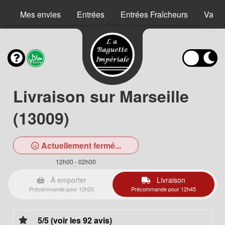
Mes envies
Entrées
Entrées Fraîcheurs
Vape
Livraison sur Marseille
(13009)
Actuellement fermé...
12h00 - 02h00
À emporter
Livraison
Précommande pour 12h20
Précommande pour 12h45
5/5 (voir les 92 avis)