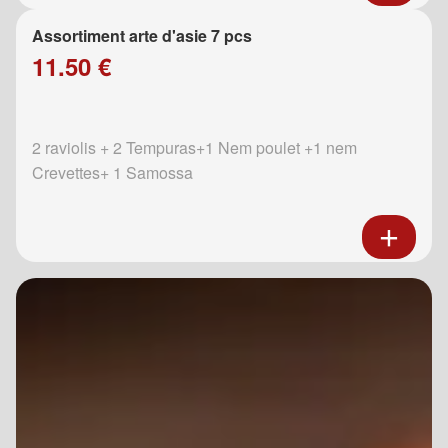
Assortiment arte d'asie 7 pcs
11.50 €
2 raviolis + 2 Tempuras+1 Nem poulet +1 nem
Crevettes+ 1 Samossa