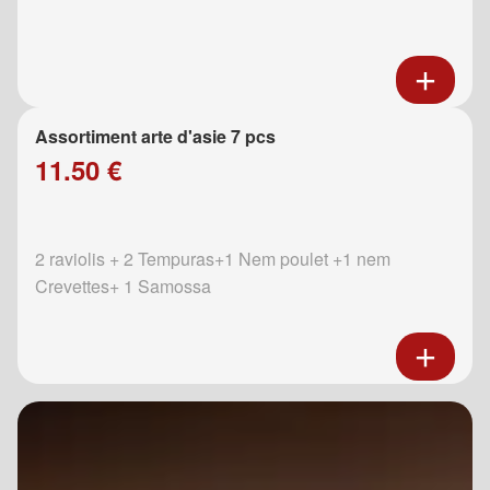
Assortiment arte d'asie 7 pcs
11.50 €
2 raviolis + 2 Tempuras+1 Nem poulet +1 nem
Crevettes+ 1 Samossa