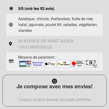
5/5 (voir les 92 avis)
Asiatique, chinois, thaïlandais, fruits de mer,
halal, japonais, poulet frit, salades, végétarien,
viandes
29 AVENUE DE SAINT JULIEN
13012 MARSEILLE
Moyens de paiement :
Je compose avec mes envies!
Cliquez ici pour trouver vos plats préférés!