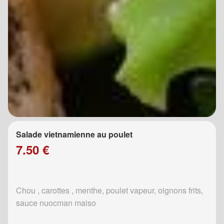
Salade vietnamienne au poulet
7.50 €
Chou , carottes , menthe, poulet vapeur, oignons frits,
sauce nuocman maiso