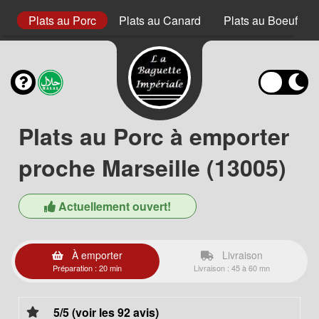
et
Plats au Porc
Plats au Canard
Plats au Boeuf
Plats au Porc à emporter
proche Marseille (13005)
Actuellement ouvert!
À emporter
Livraison
Préparation : 20 min
Livraison : 45 à 60 mn
5/5 (voir les 92 avis)