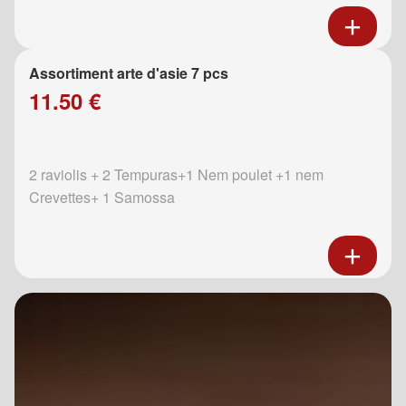
Assortiment arte d'asie 7 pcs
11.50 €
2 raviolis + 2 Tempuras+1 Nem poulet +1 nem
Crevettes+ 1 Samossa