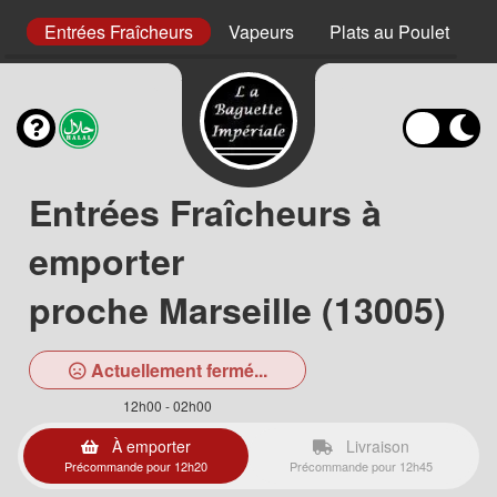
es
Entrées Fraîcheurs
Vapeurs
Plats au Poulet
P
Entrées Fraîcheurs à
emporter
proche Marseille (13005)
Actuellement fermé...
12h00 - 02h00
À emporter
Livraison
Précommande pour 12h20
Précommande pour 12h45