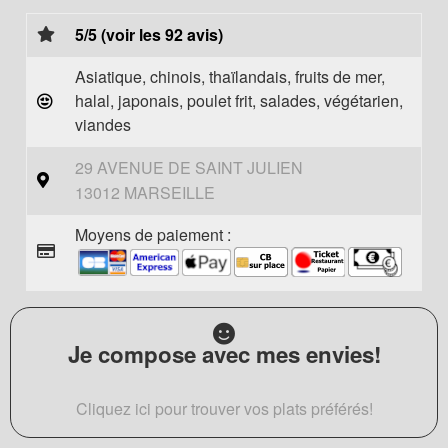
5/5 (voir les 92 avis)
Asiatique, chinois, thaïlandais, fruits de mer,
halal, japonais, poulet frit, salades, végétarien,
viandes
29 AVENUE DE SAINT JULIEN
13012 MARSEILLE
Moyens de paiement :
Je compose avec mes envies!
Cliquez ici pour trouver vos plats préférés!