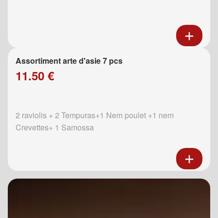
Assortiment arte d'asie 7 pcs
11.50 €
2 raviolis + 2 Tempuras+1 Nem poulet +1 nem
Crevettes+ 1 Samossa