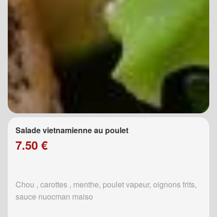
Salade vietnamienne au poulet
7.50 €
Chou , carottes , menthe, poulet vapeur, oignons frits,
sauce nuocman maiso