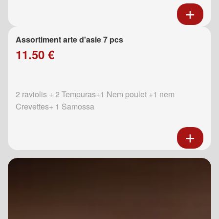
Assortiment arte d'asie 7 pcs
11.50 €
2 raviolis + 2 Tempuras+1 Nem poulet +1 nem
Crevettes+ 1 Samossa