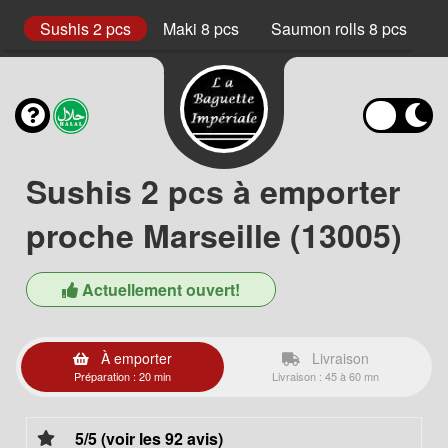
ke
Sushis 2 pcs
Maki 8 pcs
Saumon rolls 8 pcs
C
Sushis 2 pcs à emporter
proche Marseille (13005)
Actuellement ouvert!
À emporter
Livraison
Préparation : 20 min
Livraison : 45 à 60 mn
5/5 (voir les 92 avis)