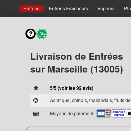
envies
Entrées
Entrées Fraîcheurs
Vapeurs
Pla
Livraison de Entrées
sur Marseille (13005)
5/5 (voir les 92 avis)
Asiatique, chinois, thaïlandais, fruits d
Moyens de paiement :