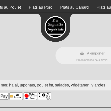
ts au Poulet
Plats au Porc
Plats au Canard
Plats a
À emporter
Précommande pour 12h20
e mer, halal, japonais, poulet frit, salades, végétarien, viandes