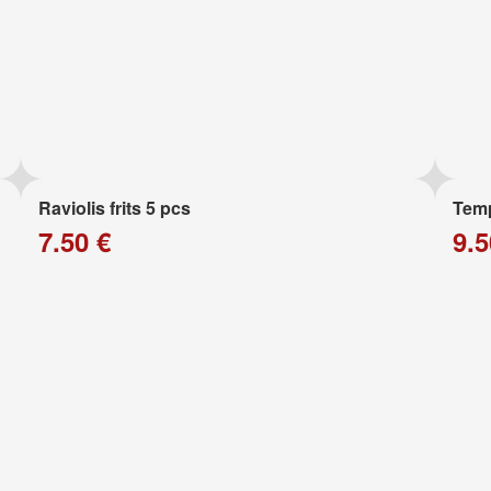
Raviolis frits 5 pcs
Temp
7.50 €
9.5