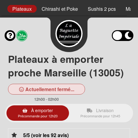
s
Plateaux
Chirashi et Poke
Sushis 2 pcs
Maki 
Plateaux à emporter
proche Marseille (13005)
Actuellement fermé...
12h00 - 02h00
À emporter
Livraison
Précommande pour 12h20
Précommande pour 12h45
5/5 (voir les 92 avis)