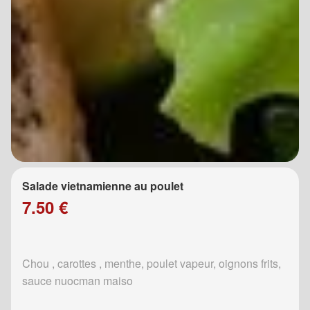
Salade vietnamienne au poulet
7.50 €
Chou , carottes , menthe, poulet vapeur, oignons frits,
sauce nuocman maiso