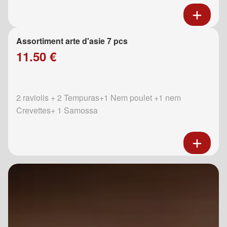
Assortiment arte d'asie 7 pcs
11.50 €
2 raviolis + 2 Tempuras+1 Nem poulet +1 nem
Crevettes+ 1 Samossa