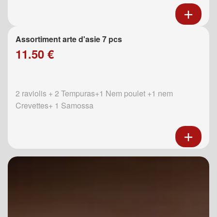
Assortiment arte d'asie 7 pcs
11.50 €
2 raviolis + 2 Tempuras+1 Nem poulet +1 nem
Crevettes+ 1 Samossa