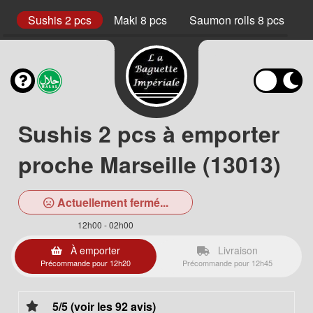
ke
Sushis 2 pcs
Maki 8 pcs
Saumon rolls 8 pcs
C
Sushis 2 pcs à emporter
proche Marseille (13013)
Actuellement fermé...
12h00 - 02h00
À emporter
Livraison
Précommande pour 12h20
Précommande pour 12h45
5/5 (voir les 92 avis)