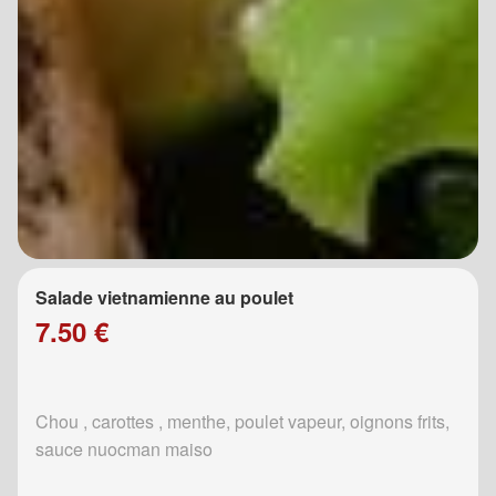
Salade vietnamienne au poulet
7.50 €
Chou , carottes , menthe, poulet vapeur, oignons frits,
sauce nuocman maiso