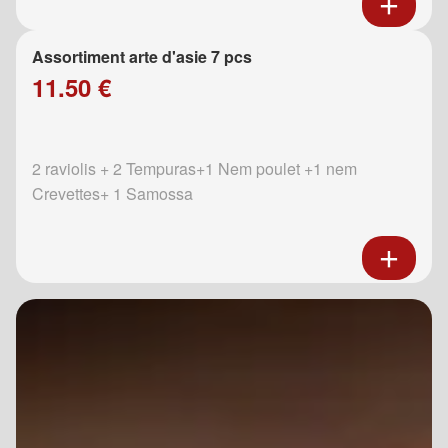
Assortiment arte d'asie 7 pcs
11.50 €
2 raviolis + 2 Tempuras+1 Nem poulet +1 nem
Crevettes+ 1 Samossa