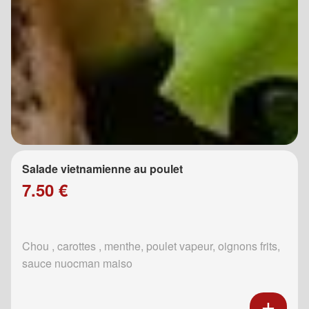
Salade vietnamienne au poulet
7.50 €
Chou , carottes , menthe, poulet vapeur, oignons frits,
sauce nuocman maiso