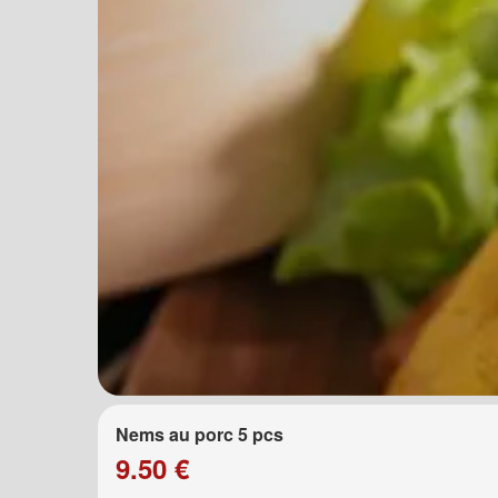
Nems au porc 5 pcs
9.50 €