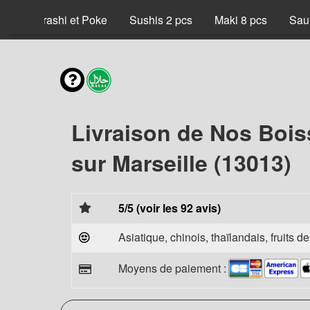
x
Chirashi et Poke
Sushis 2 pcs
Maki 8 pcs
Sau
Livraison de Nos Bois
sur Marseille (13013)
5/5 (voir les 92 avis)
Asiatique, chinois, thaïlandais, fruits d
Moyens de paiement :