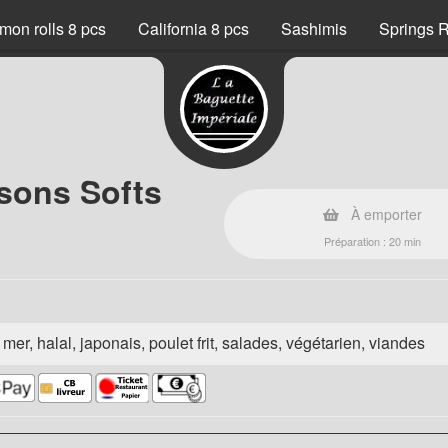
mon rolls 8 pcs
California 8 pcs
Sashimis
Springs R
sons Softs
À emporter
Préparation : 20 min
e mer, halal, japonais, poulet frit, salades, végétarien, viandes