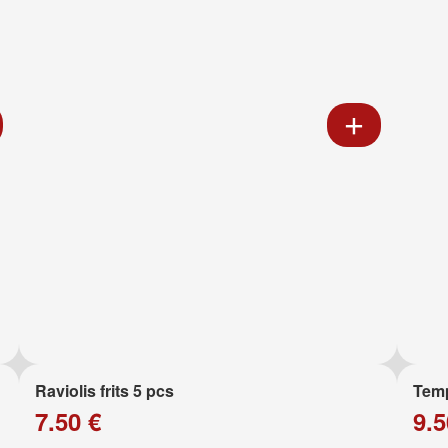
Raviolis frits 5 pcs
Temp
7.50 €
9.5