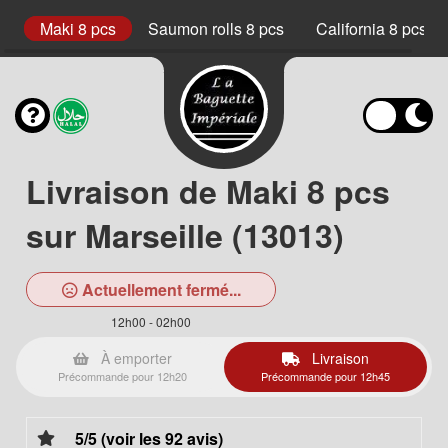
cs
Maki 8 pcs
Saumon rolls 8 pcs
California 8 pcs
Livraison de Maki 8 pcs
sur Marseille (13013)
Actuellement fermé...
12h00 - 02h00
À emporter
Livraison
Précommande pour 12h20
Précommande pour 12h45
5/5 (voir les 92 avis)