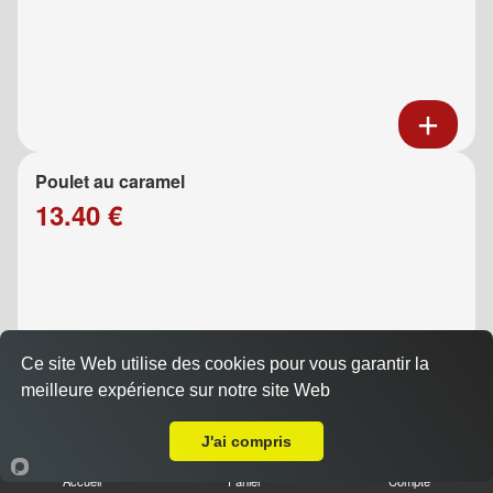
Poulet au caramel
13.40 €
Ce site Web utilise des cookies pour vous garantir la
meilleure expérience sur notre site Web
Livraison sur Marseille 13013
J'ai compris
Poulet aux légumes
Accueil
Panier
Compte
13.40 €