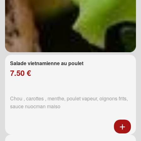
Salade vietnamienne au poulet
7.50 €
Chou , carottes , menthe, poulet vapeur, oignons frits,
sauce nuocman maiso