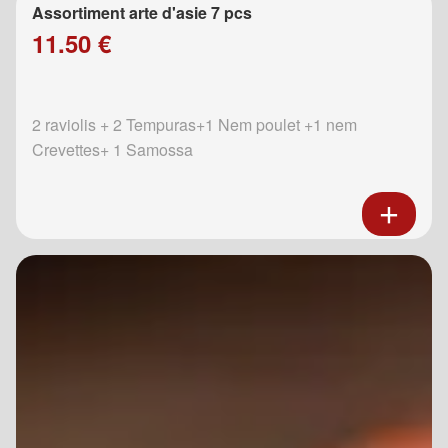
Assortiment arte d'asie 7 pcs
11.50 €
2 raviolis + 2 Tempuras+1 Nem poulet +1 nem
Crevettes+ 1 Samossa