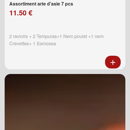
Assortiment arte d'asie 7 pcs
11.50 €
2 raviolis + 2 Tempuras+1 Nem poulet +1 nem
Crevettes+ 1 Samossa