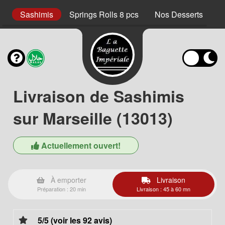
cs
Sashimis
Springs Rolls 8 pcs
Nos Desserts
N
Livraison de Sashimis
sur Marseille (13013)
Actuellement ouvert!
À emporter
Livraison
Préparation : 20 min
Livraison : 45 à 60 mn
5/5 (voir les 92 avis)