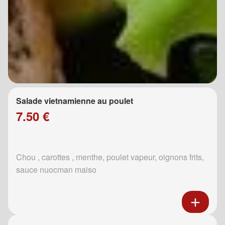
Salade vietnamienne au poulet
7.50 €
Chou , carottes , menthe, poulet vapeur, oignons frits,
sauce nuocman maiso