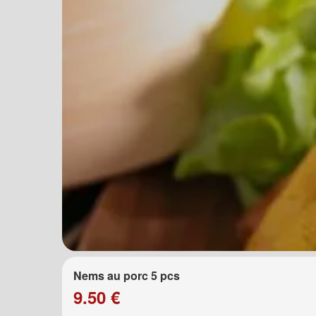
Nems au porc 5 pcs
9.50 €