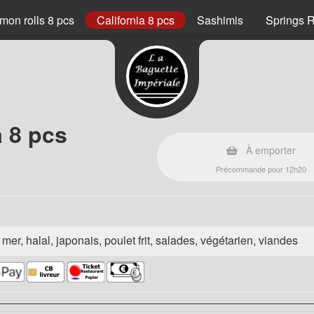
mon rolls 8 pcs
California 8 pcs
Sashimis
Springs R
a 8 pcs
À emporter
Précommande pour 12h20
e mer, halal, japonais, poulet frit, salades, végétarien, viandes