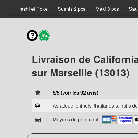
x
Chirashi et Poke
Sushis 2 pcs
Maki 8 pcs
Sau
Livraison de Californi
sur Marseille (13013)
5/5 (voir les 92 avis)
Asiatique, chinois, thaïlandais, fruits d
Moyens de paiement :