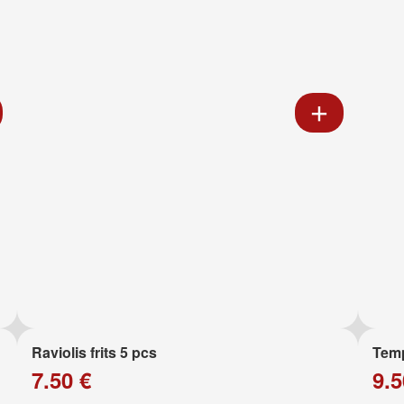
Raviolis frits 5 pcs
Temp
7.50 €
9.5