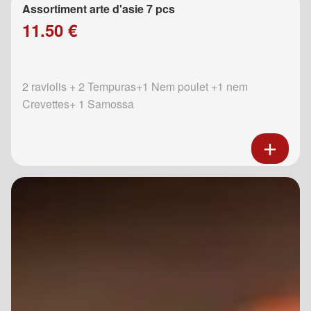
Assortiment arte d'asie 7 pcs
11.50 €
2 raviolis + 2 Tempuras+1 Nem poulet +1 nem
Crevettes+ 1 Samossa