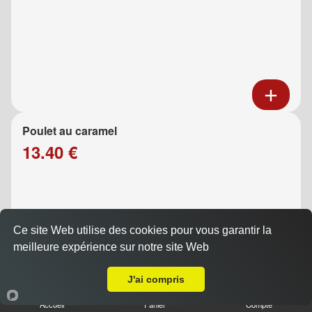
Poulet au caramel
13.40 €
Ce site Web utilise des cookies pour vous garantir la
meilleure expérience sur notre site Web
Livraison sur Marseille 13013
J'ai compris
Poulet aux légumes
Accueil
Panier
Compte