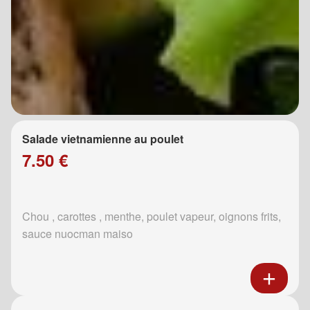
Salade vietnamienne au poulet
7.50 €
Chou , carottes , menthe, poulet vapeur, oignons frits,
sauce nuocman maiso